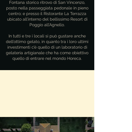
Fontana storico ritrovo di San Vincenzo,
posto nella passeggiata pedonale in pieno
centro; e presso il Ristorante La Terrazza
ubicato all’interno del bellissimo Resort di
Poggio all’Agnello.
In tutti e tre i locali si può gustare anche
dell’ottimo gelato, in quanto tra i loro ultimi
investimenti c’è quello di un laboratorio di
gelateria artigianale che ha come obiettivo
quello di entrare nel mondo Horeca.