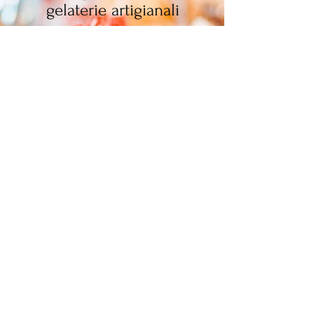
gelaterie artigianali
Le gelaterie artigianali sono ubicate
all'interno dei ristoranti BV. Utilizziamo
prodotti di prima qualità e ogni giorno
creiamo un gelato fresco pronto ad essere
gustato.
Scopri le Gelaterie
Canessa
+39 0565 29530​​
Località Baratti, 43,