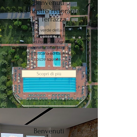
Benvenuti
nel nostro ristorante
La Terrazza
Immerso nel verde della campagna
Piombinese, all'interno del meraviglioso
Resort Poggio all'Agnello.
Il nostro ristorante offre piatti tipici della
tradizione Toscana ed Italiana, e delle
pizze squisite.
Scopri di più
Benvenuti