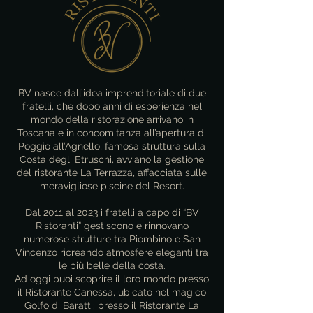
BV nasce dall’idea imprenditoriale di due
fratelli, che dopo anni di esperienza nel
mondo della ristorazione arrivano in
Toscana e in concomitanza all’apertura di
Poggio all’Agnello, famosa struttura sulla
Costa degli Etruschi, avviano la gestione
del ristorante La Terrazza, affacciata sulle
meravigliose piscine del Resort.
Dal 2011 al 2023 i fratelli a capo di “BV
Ristoranti” gestiscono e rinnovano
numerose strutture tra Piombino e San
Vincenzo ricreando atmosfere eleganti tra
le più belle della costa.
Ad oggi puoi scoprire il loro mondo presso
il Ristorante Canessa, ubicato nel magico
Golfo di Baratti; presso il Ristorante La