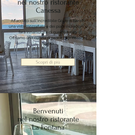
nel nostro ristorante
Canessa
Affacciato
sull'incredibile Golfo di Baratti,
una vista mozzafiato e dei piatti incredibili vi
farà innamorare di questo posto.
Offriamo una cucina di pesce di primissima
qualità.
Scopri di più
Benvenuti
nel nostro ristorante
La Fontana