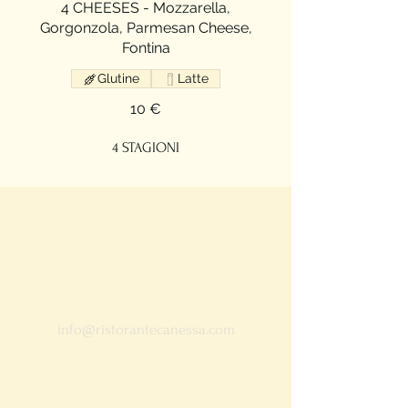
4 CHEESES - Mozzarella,
Gorgonzola, Parmesan Cheese,
Fontina
Glutine
Latte
10 €
4 STAGIONI
Canessa
+39 0565 29530​​
Località Baratti, 43,
57025 Piombino LI
info@ristorantecanessa.com
La Fontana
+39 0565 881298